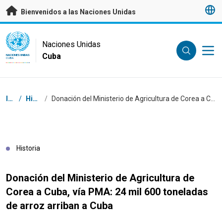
Saltar a contenido principal
Bienvenidos a las Naciones Unidas
UN Logo
Naciones Unidas
Cuba
NACIONES UNIDAS
CUBA
Coordenadas dentro de la ruta de navegación
Inicio
/
Historias
/
Donación del Ministerio de Agricultura de Corea a Cuba, vía PMA: 24 mil 600 toneladas de arroz arriban a Cuba
Historia
Donación del Ministerio de Agricultura de
Corea a Cuba, vía PMA: 24 mil 600 toneladas
de arroz arriban a Cuba