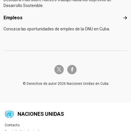
Desarrollo Sostenible.
Empleos
Emp
Conozca las oportunidades de empleo de la ONU en Cuba.
twitter-x
facebook-f
© Derechos de autor 2026 Naciones Unidas en Cuba
NACIONES UNIDAS
Contacto
Global U.N. menu