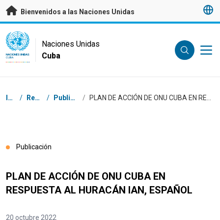
Saltar a contenido principal
Bienvenidos a las Naciones Unidas
UN Logo
Naciones Unidas
Cuba
NACIONES UNIDAS
CUBA
Coordenadas dentro de la ruta de navegación
Inicio
/
Recursos
/
Publicaciones
/
PLAN DE ACCIÓN DE ONU CUBA EN RESPUESTA AL HURACÁN IAN, ESPAÑOL
Publicación
PLAN DE ACCIÓN DE ONU CUBA EN
RESPUESTA AL HURACÁN IAN, ESPAÑOL
20 octubre 2022