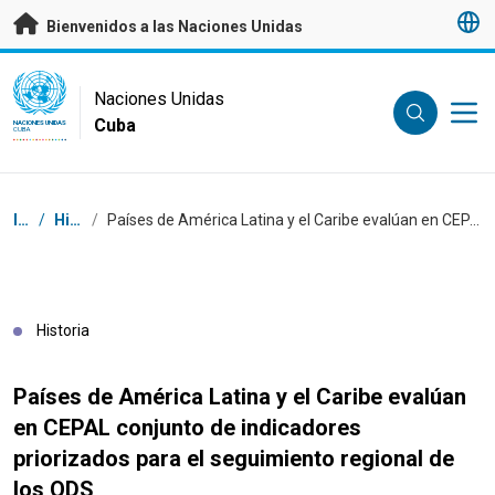
Saltar a contenido principal
Bienvenidos a las Naciones Unidas
UN Logo
Naciones Unidas
Cuba
NACIONES UNIDAS
CUBA
Coordenadas dentro de la ruta de navegación
Inicio
/
Historias
/
Países de América Latina y el Caribe evalúan en CEPAL conjunto de indicadores priorizados para el seguimiento regional de los ODS
Historia
Países de América Latina y el Caribe evalúan
en CEPAL conjunto de indicadores
priorizados para el seguimiento regional de
los ODS