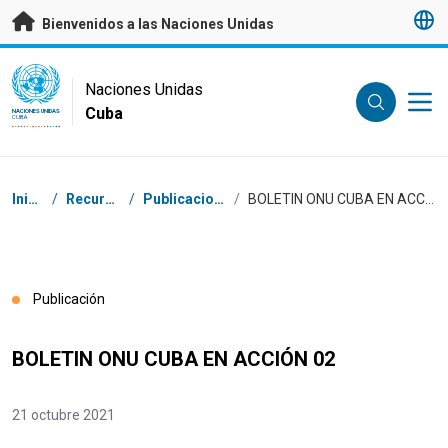
Saltar a contenido principal
Bienvenidos a las Naciones Unidas
UN Logo
Naciones Unidas
Cuba
NACIONES UNIDAS
CUBA
Coordenadas dentro de la ruta de navegación
Inicio
/
Recursos
/
Publicaciones
/
BOLETIN ONU CUBA EN ACCIÓN 02
Publicación
BOLETIN ONU CUBA EN ACCIÓN 02
21 octubre 2021